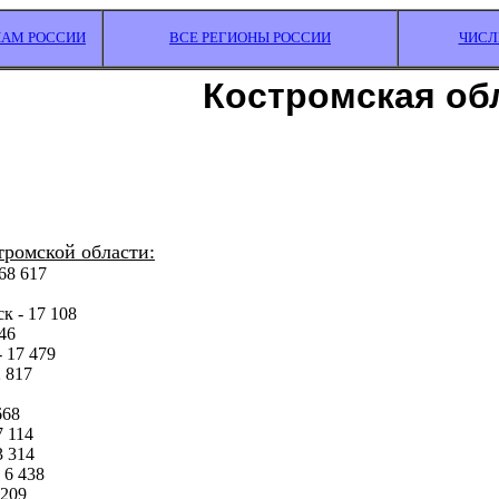
НАМ РОССИИ
ВСЕ РЕГИОНЫ РОССИИ
ЧИСЛ
Костромская об
тромской области:
68 617
к - 17 108
46
 17 479
 817
668
7 114
3 314
 6 438
 209