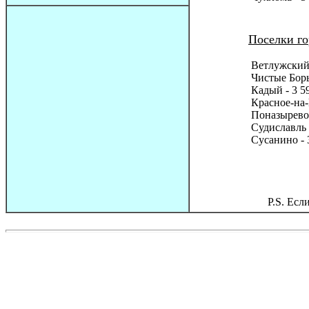
Поселки го
Ветлужский 
Чистые Боры
Кадый - 3 5
Красное-на-
Поназырево 
Судиславль 
Сусанино - 
P.S. Есл