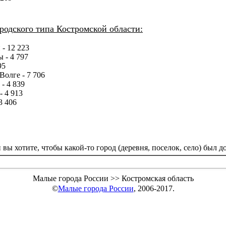
родского типа Костромской области:
- 12 223
 - 4 797
95
Волге - 7 706
- 4 839
- 4 913
3 406
и вы хотите, чтобы какой-то город (деревня, поселок, село) был 
Малые города России >> Костромская область
©
Малые города России
, 2006-2017.