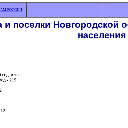
НАМ РОССИИ
а и поселки Новгородской о
населения
 год, в тыс.
од - 219
2
 12